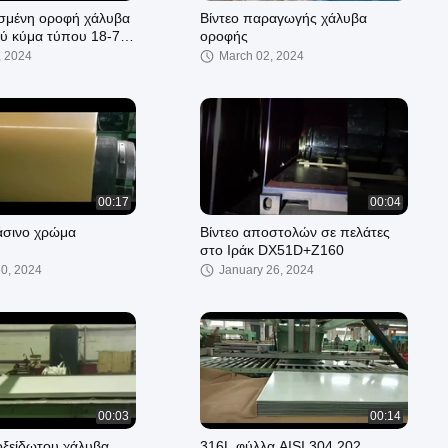
ισμένη οροφή χάλυβα
Βίντεο παραγωγής χάλυβα
ύ κύμα τύπου 18-76-
οροφής
, 2024
March 02, 2024
00:17
00:04
άσινο χρώμα
Βίντεο αποστολών σε πελάτες
στο Ιράκ DX51D+Z160
30, 2024
January 26, 2024
00:03
00:14
νοξείδωτου χάλυβα
316L φύλλα AISI 304 202