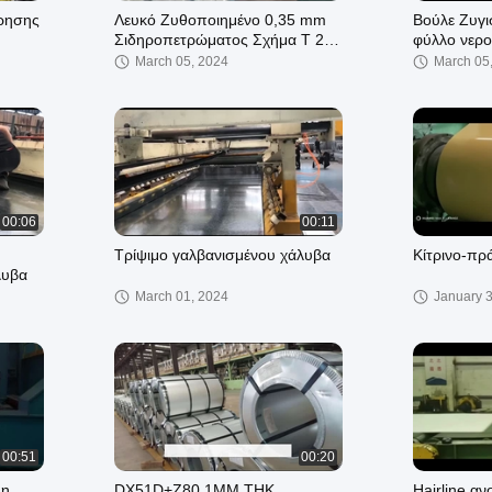
ίρησης
Λευκό Ζυθοποιημένο 0,35 mm
Βούλε Ζυγ
Σιδηροπετρώματος Σχήμα Τ 25-
φύλλο νερο
205-1025mm
800mm
March 05, 2024
March 05
00:06
00:11
Τρίψιμο γαλβανισμένου χάλυβα
Κίτρινο-πρ
λυβα
March 01, 2024
January 
00:51
00:20
 η
DX51D+Z80 1MM THK
Hairline α