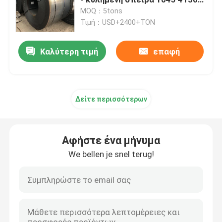
χάλυβα
MOQ：5tons
Τιμή：USD+2400+TON
Ντυμένη χρώμα σπείρα
Καλύτερη τιμή
επαφή
Γαλβανισμένο πιάτο χάλυβα
Σιδηροπλακέτα οροφής
Δείτε περισσότερων
Ζυγισμένη τροχιά από χάλυβα
Αφήστε ένα μήνυμα
316L φύλλα ανοξείδωτου
We bellen je snel terug!
σπείρα ανοξείδωτου
Ανοξείδωτο γύρω από το σωλήνα