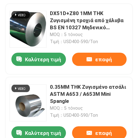
DX51D+Z80 1MM THK
Ζυγισμένη τροχιά από χάλυβα
BS EN 10327 Μηδενικό
σφαιρίδιο
MOQ：5 τόνους
Τιμή：USD400-590/Ton
Καλύτερη τιμή
επαφή
0.35MM THK Ζυγισμένο ατσάλι
ASTM A653 / A653M Mini
Spangle
MOQ：5 τόνους
Τιμή：USD400-590/Ton
Καλύτερη τιμή
επαφή