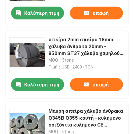
Καλύτερη τιμή
επαφή
σπείρα 2mm σπείρα 18mm
χάλυβα άνθρακα 20mm -
850mm ST37 χάλυβα χαμηλού
άνθρακα
MOQ：5tons
Τιμή：USD+2400+TON
Καλύτερη τιμή
επαφή
Σπίτι
Μαύρη σπείρα χάλυβα άνθρακα
Προϊόντα
Q345B Q355 καυτή - κυλημένο
οριζόντια κυλημένο CE
σπειρών χάλυβα
Βίντεο
MOQ：5tons