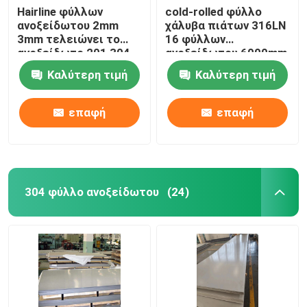
Hairline φύλλων
cold-rolled φύλλο
ανοξείδωτου 2mm
χάλυβα πιάτων 316LN
Κανάλι ανοξείδωτου
3mm τελειώνει το
16 φύλλων
ανοξείδωτο 201 304
ανοξείδωτου 6000mm
μετρητής
Καλύτερη τιμή
Καλύτερη τιμή
επαφή
επαφή
304 φύλλο ανοξείδωτου
(24)