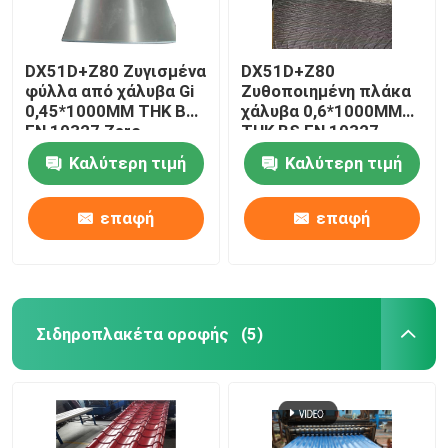
DX51D+Z80 Ζυγισμένα
DX51D+Z80
φύλλα από χάλυβα Gi
Ζυθοποιημένη πλάκα
0,45*1000MM THK BS
χάλυβα 0,6*1000MM
EN 10327 Zero
THK BS EN 10327
Spangle
Τελεία με μοτίβο
Καλύτερη τιμή
Καλύτερη τιμή
επαφή
επαφή
Σιδηροπλακέτα οροφής
(5)