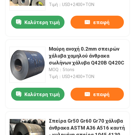
Τιμή：USD+2400+TON
Σχετικά με εμάς
Καλύτερη τιμή
επαφή
Επισκεψή εργοστασίου
Μαύρη ανοχή 0.2mm σπειρών
Έλεγχος ποιότητας
χάλυβα χαμηλού άνθρακα
σωλήνων χάλυβα Q420B Q420C
MOQ：5tons
Επικοινωνήστε μαζί μας
Τιμή：USD+2400+TON
Ειδήσεις
Καλύτερη τιμή
επαφή
Πλάκα από ανοξείδωτο χάλυβα
Σπείρα Gr50 Gr60 Gr70 χάλυβα
άνθρακα ASTM A36 A516 καυτή
304 φύλλο ανοξείδωτου
- κυλημένη σπείρα 1045 4130