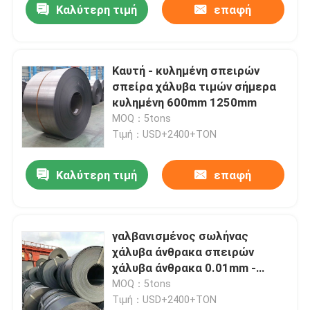
Καλύτερη τιμή
επαφή
Καυτή - κυλημένη σπειρών
σπείρα χάλυβα τιμών σήμερα
κυλημένη 600mm 1250mm
MOQ：5tons
Τιμή：USD+2400+TON
Καλύτερη τιμή
επαφή
γαλβανισμένος σωλήνας
χάλυβα άνθρακα σπειρών
χάλυβα άνθρακα 0.01mm -
17mm για την οικοδόμηση
MOQ：5tons
Τιμή：USD+2400+TON