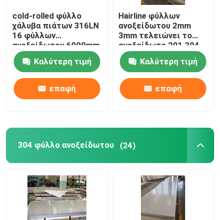
cold-rolled φύλλο
Hairline φύλλων
τετραγωνικός σωλήνας ανοξείδωτου
χάλυβα πιάτων 316LN
ανοξείδωτου 2mm
16 φύλλων
3mm τελειώνει το
ανοξείδωτου 6000mm
ανοξείδωτο 201 304
Ανοξείδωτο γύρω από το φραγμό
μετρητής
Καλύτερη τιμή
Καλύτερη τιμή
πιάτο χάλυβα άνθρακα
επαφή
επαφή
Σπείρα χάλυβα άνθρακα
304 φύλλο ανοξείδωτου
(24)
Σωλήνας χάλυβα άνθρακα
γωνία ανοξείδωτου
Επίπεδος φραγμός ανοξείδωτου