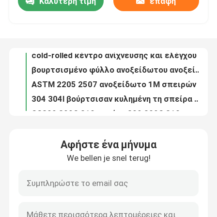
Καλύτερη τιμή
επαφή
300 - 2000mm ανοξείδωτο 316 2b καυτό - κυλημένο πιάτο κραμάτων νικελίου SS
cold-rolled κέντρο ανίχνευσης και ελέγχου σπείρα 300mm σπειρών ανοξείδωτου καθρεφτών BA 304 430 για το κτήριο ξενοδοχείων
Σχετικά με εμάς
βουρτσισμένο φύλλο ανοξείδωτου ανοξείδωτου 321 316 316L σπείρα 20MM - 1250mm
ASTM 2205 2507 ανοξείδωτο 1M σπειρών 904l φύλλων χρωμίου σπειρών χάλυβα ζώνης
Επισκεψή εργοστασίου
304 304l βούρτσισαν κυλημένη τη σπείρα σπείρα φύλλων SS χάλυβα γαλβάνισαν ντυμένα 10mm - 1500mm
SS309 309S 310 σπείρα 309 309S 310 ανοξείδωτου cold-rolled ο ρόλος χάλυβα πιάτων ASTM Aisi
Έλεγχος ποιότητας
410 420 201 SS 304 ρόλος Tiso 2B σπειρών ανοξείδωτου σπειρών τελειώνουν 2mm 20mm
316 316L cold-rolled το γαλβανισμένο ανοξείδωτο 304 BA 2B σπειρών χάλυβα
430 το ανοξείδωτο 440C 347H έσκισε τη σπείρα καυτή - κυλημένος ελασματοποιημένος εν ψυχρώ για τα οικοδομικά υλικά
Επικοινωνήστε μαζί μας
σπείρα 4mm 5mm ανοξείδωτου 309S 310S καυτά - κυλημένος χάλυβας 300mm σπειρών
Αφήστε ένα μήνυμα
ανοξείδωτο 904L 347H 316l γύρω από το σωλήνα 304H 2205 2507 10.0mm για τον υδροσωλήνα
Ειδήσεις
We bellen je snel terug!
Ανθεκτική στη θερμότητα εξάτμιση σωλήνας 630 χάλυβα Tainless ανοξείδωτου 3 ίντσας 631 310S
Ανοξείδωτο AiSi ASTM A554 γύρω από γυαλισμένη σωλήνωση ανοξείδωτου σωλήνων 8K την καθρέφτης
Πλάκα από ανοξείδωτο χάλυβα
202 430 ενωμένο στενά ανοξείδωτο γύρω από το σωλήνα 25mm σωλήνας 6000MM ανοξείδωτου
ανοξείδωτη σωλήνωση 201 εξάτμισης 201 202 430 σωλήνας ανοξείδωτου 201 σωλήνας ανοξείδωτου 4 ίντσας
304 φύλλο ανοξείδωτου