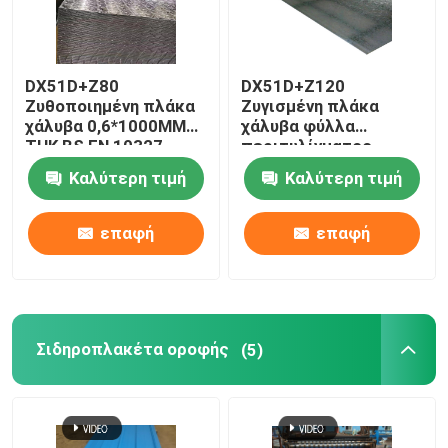
DX51D+Z80
DX51D+Z120
Ζυθοποιημένη πλάκα
Ζυγισμένη πλάκα
χάλυβα 0,6*1000MM
χάλυβα φύλλα
THK BS EN 10327
περιτυλίγματος
Τελεία με μοτίβο
0,3*1250MM THK BS
Καλύτερη τιμή
Καλύτερη τιμή
EN 10327 Big Spangle
επαφή
επαφή
Σιδηροπλακέτα οροφής
(5)