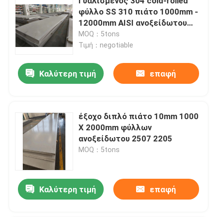
Γυαλισμένος 304 cold-rolled
φύλλο SS 310 πιάτο 1000mm -
12000mm AISI ανοξείδωτου
4mm
MOQ：5tons
Τιμή：negotiable
Καλύτερη τιμή
επαφή
έξοχο διπλό πιάτο 10mm 1000
X 2000mm φύλλων
ανοξείδωτου 2507 2205
MOQ：5tons
Καλύτερη τιμή
επαφή