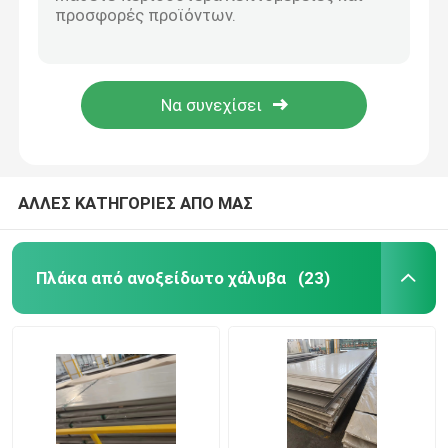
ανοξείδωτο 201 304 304L γύρω από το SS 304 σωλήνας σωλήνων Erw 0.1mm - 80Mm σωλήνων
ο χάλυβας SS 310S 316L Hairline σωλήνων NO.4 2 ίντσας SS 304 βούρτσισε σωλήνωση ανοξείδωτου 6000mm την άνευ ραφής
Ντυμένη χρώμα σπείρα
Ανοξείδωτο Sch5S Sch5S10S γύρω από το σωλήνα Asme B36 19m Sch5S80S Sus316L
Άνευ ραφής σωλήνας JIS DIN 409 409L 430 ανοξείδωτου Astm A312 Tp316l σωλήνων ανοξείδωτου
Γαλβανισμένο πιάτο χάλυβα
1,5 ίντσας άνευ ραφής σωλήνας 304 316L 6000mm ανοξείδωτου σωλήνων ανοξείδωτου τετραγωνικός
Σιδηροπλακέτα οροφής
ΑΛΛΕΣ ΚΑΤΗΓΟΡΙΕΣ ΑΠΟ ΜΑΣ
Ζυγισμένη τροχιά από χάλυβα
Πλάκα από ανοξείδωτο χάλυβα
(23)
316L φύλλα ανοξείδωτου
σπείρα ανοξείδωτου
Ανοξείδωτο γύρω από το σωλήνα