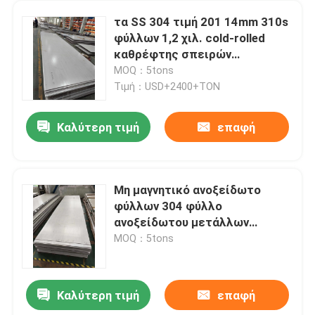
τα SS 304 τιμή 201 14mm 310s
φύλλων 1,2 χιλ. cold-rolled
καθρέφτης σπειρών
ανοξείδωτου τελειώνουν
MOQ：5tons
Τιμή：USD+2400+TON
Καλύτερη τιμή
επαφή
Μη μαγνητικό ανοξείδωτο
φύλλων 304 φύλλο
ανοξείδωτου μετάλλων
διακοσμητικό
MOQ：5tons
Καλύτερη τιμή
επαφή