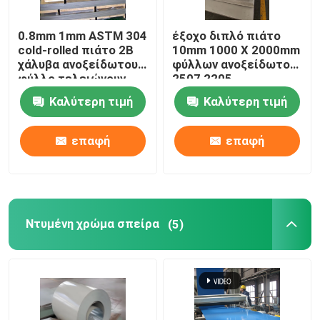
Κανάλι ανοξείδωτου
0.8mm 1mm ASTM 304
έξοχο διπλό πιάτο
cold-rolled πιάτο 2B
10mm 1000 X 2000mm
χάλυβα ανοξείδωτου
φύλλων ανοξείδωτου
φύλλο τελειώνουν
2507 2205
Sus321
Καλύτερη τιμή
Καλύτερη τιμή
επαφή
επαφή
Ντυμένη χρώμα σπείρα
(5)