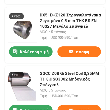
DX51D+Z120 Στρογγυλοπίνακα
Ζυγισμένα 0,5 mm THK BS EN
10327 Μεγάλο Σπάνγκελ
MOQ：5 τόνους
Τιμή：USD400-590/Ton
Καλύτερη τιμή
επαφή
SGCC Z08 Gi Steel Coil 0,35MM
Σπίτι
THK JISG3302 Μηδενικός
Σπάνγκελ
MOQ：5 τόνους
Προϊόντα
Τιμή：USD400-590/Ton
Βίντεο