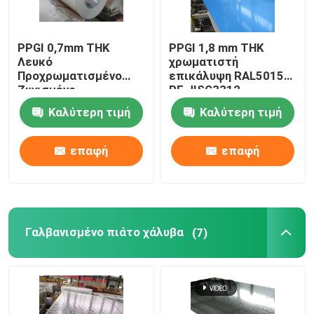
PPGI 0,7mm THK
PPGI 1,8 mm THK
Λευκό
χρωματιστή
Προχρωματισμένο
επικάλυψη RAL5015
Ζυγισμένο
PE JISG3312
Σιδηροτροχείο
Καλύτερη τιμή
Καλύτερη τιμή
RAL9016 PE JISG3312
επαφή
επαφή
Γαλβανισμένο πιάτο χάλυβα
(7)